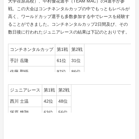
大学荏原高校）、中村優花選手（TEAM MAC）の4選手が参
戦。この大会はコンチネンタルカップの中でもっともレベルが
高く、ワールドカップ選手も多数参加する中でレースを経験す
ることができました。コンチネンタルカップ2日間及び、その
数日後に行われたジュニアレースの結果は下記のとおりです。
コンチネンタルカップ
第1戦
第2戦
手計 岳隆
61位
31位
佐藤 聖悟
97位
86位
藤田 華恋
24位
41位
ジュニアレース
第1戦
第2戦
中村 優花
32位
26位
西川 士温
42位
48位
塚原 悠翔
63位
56位
庄司 圭太
55位
37位
佐藤 聖悟
49位
32位