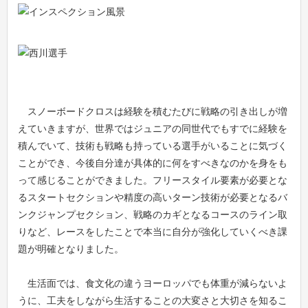
藤田 華恋
20位
35位
中村 優花
7位
10位
スノーボードクロスは経験を積むたびに戦略の引き出しが増
えていきますが、世界ではジュニアの同世代でもすでに経験を
積んでいて、技術も戦略も持っている選手がいることに気づく
ことができ、今後自分達が具体的に何をすべきなのかを身をも
って感じることができました。フリースタイル要素が必要とな
るスタートセクションや精度の高いターン技術が必要となるバ
ンクジャンプセクション、戦略のカギとなるコースのライン取
りなど、レースをしたことで本当に自分が強化していくべき課
題が明確となりました。
生活面では、食文化の違うヨーロッパでも体重が減らないよ
うに、工夫をしながら生活することの大変さと大切さを知るこ