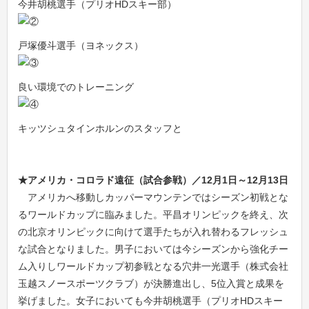
今井胡桃選手（プリオHDスキー部）
戸塚優斗選手（ヨネックス）
良い環境でのトレーニング
キッツシュタインホルンのスタッフと
★アメリカ・コロラド遠征（試合参戦）／12月1日～12月13日
アメリカへ移動しカッパーマウンテンではシーズン初戦とな
るワールドカップに臨みました。平昌オリンピックを終え、次
の北京オリンピックに向けて選手たちが入れ替わるフレッシュ
な試合となりました。男子においては今シーズンから強化チー
ム入りしワールドカップ初参戦となる穴井一光選手（株式会社
玉越スノースポーツクラブ）が決勝進出し、5位入賞と成果を
挙げました。女子においても今井胡桃選手（プリオHDスキー