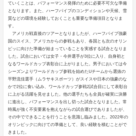
ていくことは、パフォーマンス発揮のために必要不可欠な準備
となります。また、ハーフパイプのコンディションや天候、雪
質などの環境を経験しておくことも重要な準備項目となりま
す。
アメリカ戦直後のツアーとなりましたが、ハーフパイプ強豪
国のスイス、アメリカからの参戦もあり、各国とも次のオリン
ピッに向けた準備が始まっていることを実感する試合となりま
した。試合においては女子・今井選手が3位に入り、自身初と
なるワールドカップ表彰台に上がりました。男子においては今
シーズンよりワールドカップ参戦を始めたUチームから選抜の
平野流佳選手（ムラサキスポーツ）がスイスや日本の強豪のな
かで2位に食い込み、ワールドカップ参戦2試合目にして表彰台
に上がる活躍を見せました。他の選手たちも全員が確実に決勝
に進出し、パフォーマンスを出し切った試合となりました。常
時風が強く不安要素を抱えながらの試合運びでありましたが、
その中でできることを行うことを意識し臨みました。2022年の
オリンピックに向けての準備として、良い経験を積むことがで
きました。