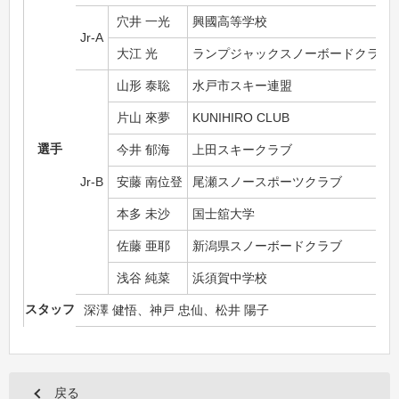
穴井 一光
興國高等学校
Jr-A
大江 光
ランプジャックスノーボードクラブ
山形 泰聡
水戸市スキー連盟
片山 來夢
KUNIHIRO CLUB
選手
今井 郁海
上田スキークラブ
Jr-B
安藤 南位登
尾瀬スノースポーツクラブ
本多 未沙
国士舘大学
佐藤 亜耶
新潟県スノーボードクラブ
浅谷 純菜
浜須賀中学校
スタッフ
深澤 健悟、神戸 忠仙、松井 陽子
戻る