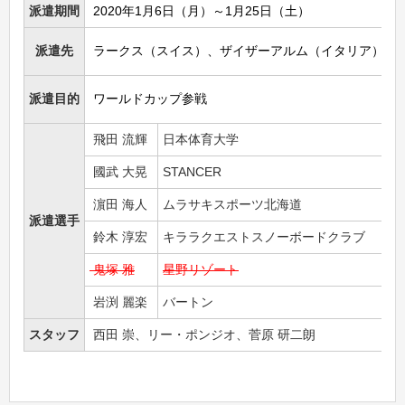
派遣期間
2020年1月6日（月）～1月25日（土）
派遣先
ラークス（スイス）、ザイザーアルム（イタリア）
派遣目的
ワールドカップ参戦
飛田 流輝
日本体育大学
國武 大晃
STANCER
濵田 海人
ムラサキスポーツ北海道
派遣選手
鈴木 淳宏
キララクエストスノーボードクラブ
鬼塚 雅
星野リゾート
岩渕 麗楽
バートン
スタッフ
西田 崇、リー・ポンジオ、菅原 研二朗