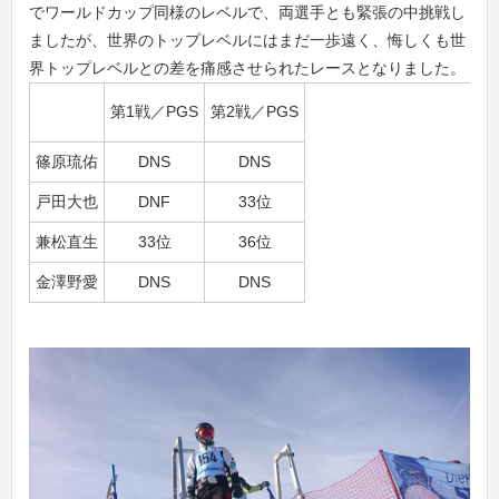
でワールドカップ同様のレベルで、両選手とも緊張の中挑戦し
ましたが、世界のトップレベルにはまだ一歩遠く、悔しくも世
界トップレベルとの差を痛感させられたレースとなりました。
第1戦／PGS
第2戦／PGS
篠原琉佑
DNS
DNS
戸田大也
DNF
33位
兼松直生
33位
36位
金澤野愛
DNS
DNS