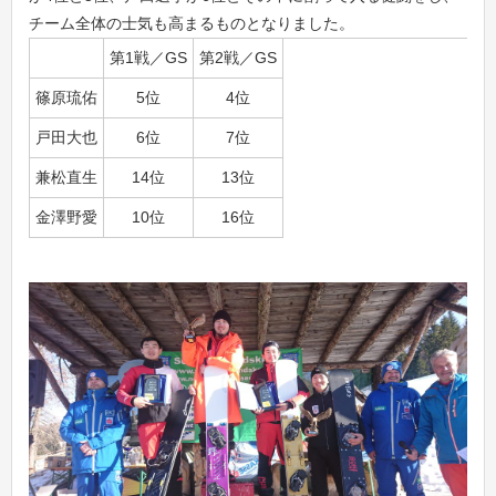
チーム全体の士気も高まるものとなりました。
第1戦／GS
第2戦／GS
篠原琉佑
5位
4位
戸田大也
6位
7位
兼松直生
14位
13位
金澤野愛
10位
16位