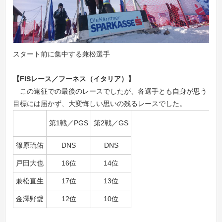
スタート前に集中する兼松選手
【FISレース／フーネス（イタリア）】
この遠征での最後のレースでしたが、各選手とも自身が思う
目標には届かず、大変悔しい思いの残るレースでした。
第1戦／PGS
第2戦／GS
篠原琉佑
DNS
DNS
戸田大也
16位
14位
兼松直生
17位
13位
金澤野愛
12位
10位