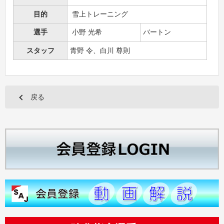
目的
雪上トレーニング
選手
小野 光希
バートン
スタッフ
青野 令、白川 尊則
戻る