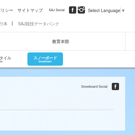
ポリシー
サイトマップ
SAJ Social
Select Language
▼
行本
SAJ競技データバンク
教育本部
タイル
スノーボード
yle
Snowboard
Snowboard Social