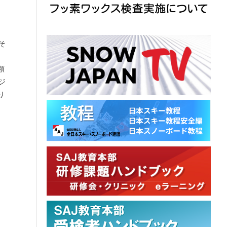
そ
顕
ジ
り