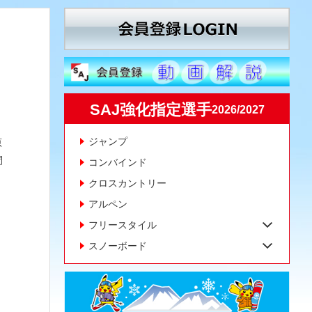
SAJ強化指定選手
2026/2027
ジャンプ
原
間
コンバインド
クロスカントリー
アルペン
フリースタイル
スノーボード