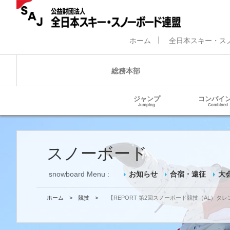
ホーム
全日本スキー・ス
総務本部
ジャンプ
コンバイ
Jumping
Combined
スノーボード
snowboard Menu :
お知らせ
合宿・遠征
大
ホーム
>
競技
>
【REPORT 第2回スノーボード競技（AL）タ