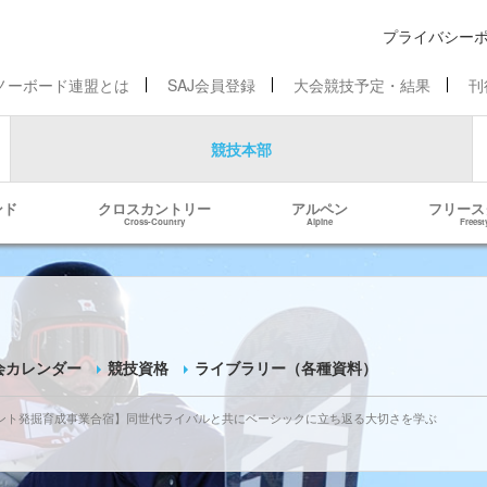
プライバシー
ノーボード連盟とは
SAJ会員登録
大会競技予定・結果
刊
競技本部
ンド
クロスカントリー
アルペン
フリース
Cross-Country
Alpine
Freest
会カレンダー
競技資格
ライブラリー（各種資料）
レント発掘育成事業合宿】
同世代ライバルと共にベーシックに立ち返る大切さを学ぶ