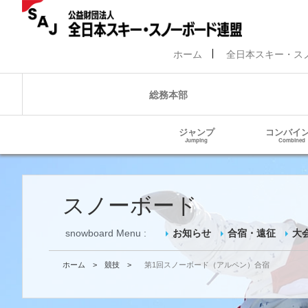
ホーム
全日本スキー・ス
総務本部
ジャンプ
コンバイ
Jumping
Combined
スノーボード
snowboard Menu :
お知らせ
合宿・遠征
大
ホーム
>
競技
>
第1回スノーボード（アルペン）合宿