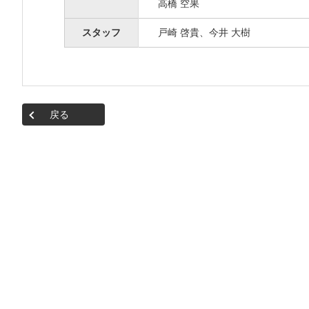
高橋 空果
スタッフ
戸崎 啓貴、今井 大樹
戻る