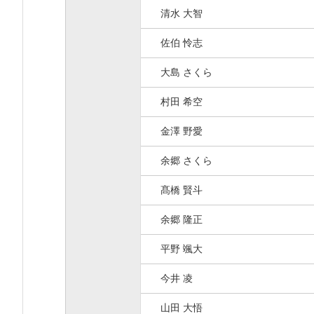
清水 大智
佐伯 怜志
大島 さくら
村田 希空
金澤 野愛
余郷 さくら
髙橋 賢斗
余郷 隆正
平野 颯大
今井 凌
山田 大悟