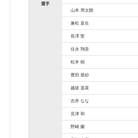
選手
山本 周太朗
兼松 直生
長澤 聖
住永 翔吾
松本 樹
豊田 亜紗
越坂 遥菜
吉井 なな
見津 和
野崎 蘭