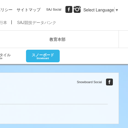
ポリシー
サイトマップ
SAJ Social
Select Language
▼
行本
SAJ競技データバンク
教育本部
タイル
スノーボード
yle
Snowboard
Snowboard Social