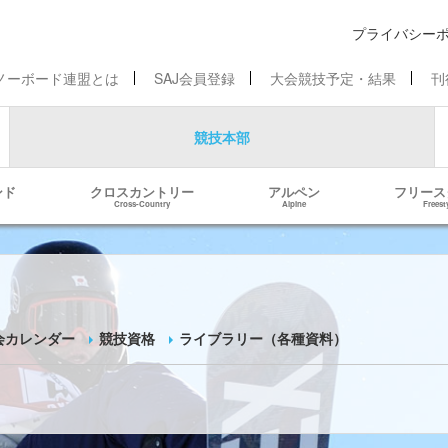
プライバシー
ノーボード連盟とは
SAJ会員登録
大会競技予定・結果
刊
競技本部
ンド
クロスカントリー
アルペン
フリース
Cross-Country
Alpine
Freest
会カレンダー
競技資格
ライブラリー（各種資料）