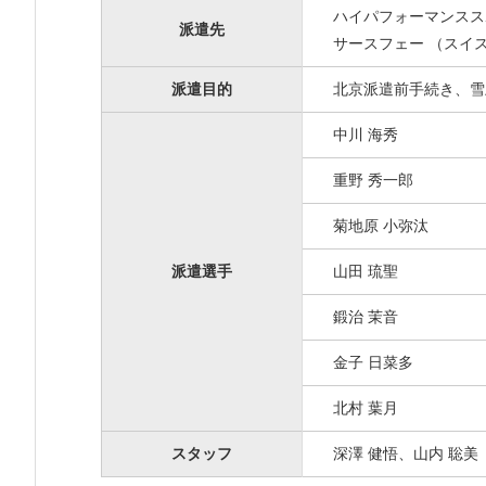
ハイパフォーマンスス
派遣先
サースフェー （スイ
派遣目的
北京派遣前手続き、雪
中川 海秀
重野 秀一郎
菊地原 小弥汰
派遣選手
山田 琉聖
鍛治 茉音
金子 日菜多
北村 葉月
スタッフ
深澤 健悟、山内 聡美