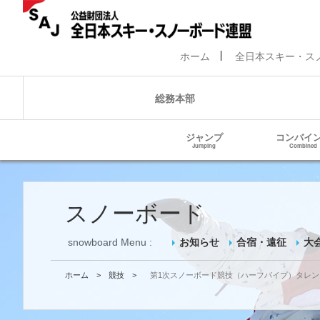
ホーム
全日本スキー・ス
総務本部
ジャンプ
コンバイ
Jumping
Combined
スノーボード
snowboard Menu :
お知らせ
合宿・遠征
大
ホーム
>
競技
>
第1次スノーボード競技（ハーフパイプ）タレ