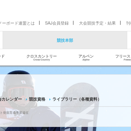
ノーボード連盟とは
SAJ会員登録
大会競技予定・結果
刊
競技本部
ンド
クロスカントリー
アルペン
フリース
Cross-Country
Alpine
Freest
会カレンダー
競技資格
ライブラリー（各種資料）
ント発掘育成事業遠征