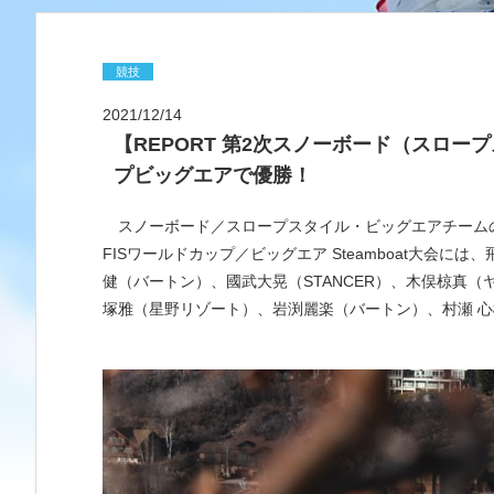
競技
2021/12/14
【REPORT 第2次スノーボード（スロ
プビッグエアで優勝！
スノーボード／スロープスタイル・ビッグエアチームの第
FISワールドカップ／ビッグエア Steamboat大会
健（バートン）、國武大晃（STANCER）、木俣椋真
塚雅（星野リゾート）、岩渕麗楽（バートン）、村瀬 心