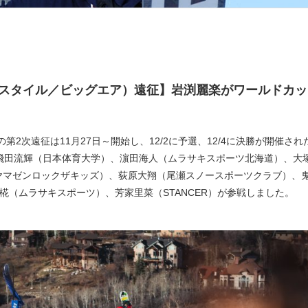
ープスタイル／ビッグエア）遠征】岩渕麗楽がワールドカッ
2次遠征は11月27日～開始し、12/2に予選、12/4に決勝が開催され
には、飛田流輝（日本体育大学）、濵田海人（ムラサキスポーツ北海道）、大
（ヤマゼンロックザキッズ）、荻原大翔（尾瀬スノースポーツクラブ）、
椛（ムラサキスポーツ）、芳家里菜（STANCER）が参戦しました。