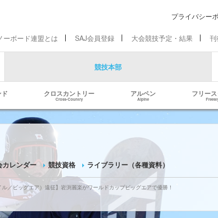
プライバシー
ノーボード連盟とは
SAJ会員登録
大会競技予定・結果
刊
競技本部
ンド
クロスカントリー
アルペン
フリース
Cross-Country
Alpine
Freest
会カレンダー
競技資格
ライブラリー（各種資料）
スタイル／ビッグエア）遠征】岩渕麗楽がワールドカップビッグエアで優勝！