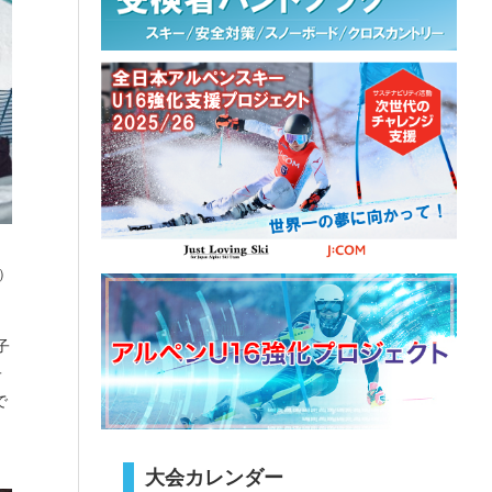
）
子
子
で
大会カレンダー