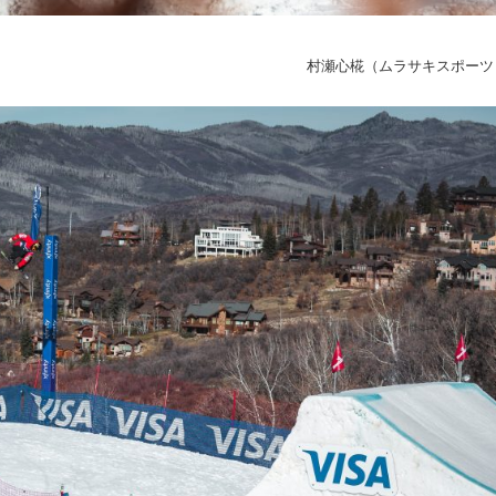
村瀬心椛（ムラサキスポーツ