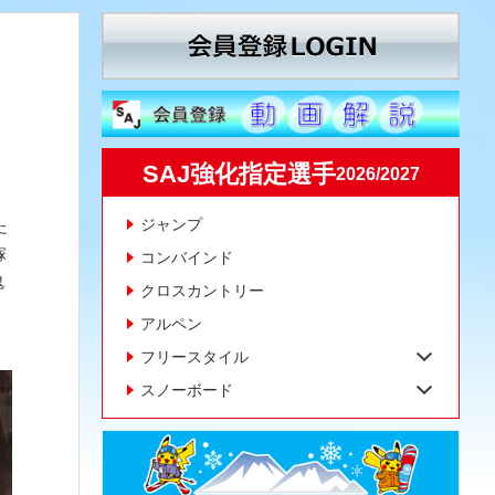
SAJ強化指定選手
2026/2027
ジャンプ
た
塚
コンバインド
鬼
クロスカントリー
アルペン
フリースタイル
スノーボード