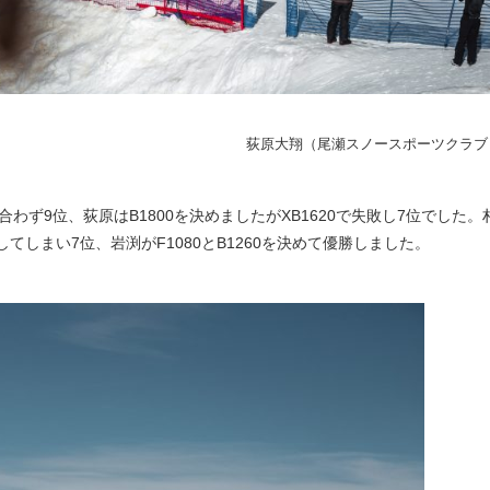
荻原大翔（尾瀬スノースポーツクラブ
が合わず9位、荻原はB1800を決めましたがXB1620で失敗し7位でした。
スしてしまい7位、岩渕がF1080とB1260を決めて優勝しました。