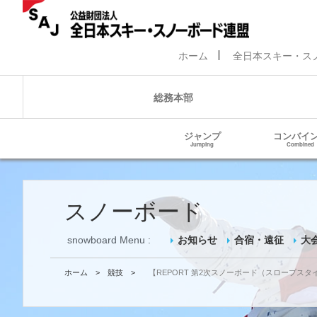
ホーム
全日本スキー・ス
総務本部
ジャンプ
コンバイ
Jumping
Combined
スノーボード
snowboard Menu :
お知らせ
合宿・遠征
大
ホーム
>
競技
>
【REPORT 第2次スノーボード（スロープ