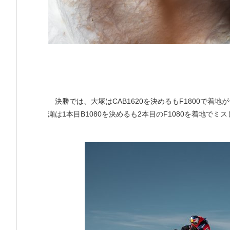
決勝では、大塚はCAB1620を決めるもF1800で着地
瀬は1本目B1080を決めるも2本目のF1080を着地でミ