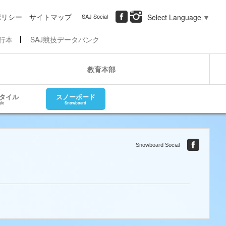
ポリシー
サイトマップ
SAJ Social
Select Language
▼
行本
SAJ競技データバンク
教育本部
タイル
スノーボード
yle
Snowboard
Snowboard Social