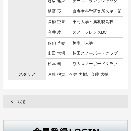
越坂 遥菜
チーム・ランプジャック
植野 琴
白寿生科学研究所スキー部
高橋 空果
東海大学附属札幌高校
今井 凌
スノーフレンズBC
佐伯 怜志
神奈川大学
山田 大悟
秋田スノーボードクラブ
松本 樹
旗人スノーボードクラブ
スタッフ
戸崎 啓貴、今井 大樹、齋藤 大輔
戻る