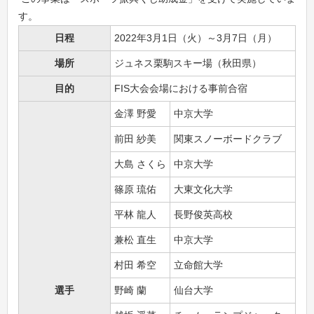
す。
日程
2022年3月1日（火）～3月7日（月）
場所
ジュネス栗駒スキー場（秋田県）
目的
FIS大会会場における事前合宿
金澤 野愛
中京大学
前田 紗美
関東スノーボードクラブ
大島 さくら
中京大学
篠原 琉佑
大東文化大学
平林 龍人
長野俊英高校
兼松 直生
中京大学
村田 希空
立命館大学
選手
野崎 蘭
仙台大学