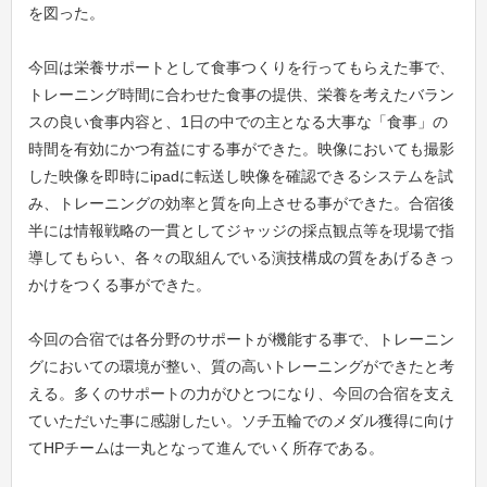
を図った。
今回は栄養サポートとして食事つくりを行ってもらえた事で、
トレーニング時間に合わせた食事の提供、栄養を考えたバラン
スの良い食事内容と、1日の中での主となる大事な「食事」の
時間を有効にかつ有益にする事ができた。映像においても撮影
した映像を即時にipadに転送し映像を確認できるシステムを試
み、トレーニングの効率と質を向上させる事ができた。合宿後
半には情報戦略の一貫としてジャッジの採点観点等を現場で指
導してもらい、各々の取組んでいる演技構成の質をあげるきっ
かけをつくる事ができた。
今回の合宿では各分野のサポートが機能する事で、トレーニン
グにおいての環境が整い、質の高いトレーニングができたと考
える。多くのサポートの力がひとつになり、今回の合宿を支え
ていただいた事に感謝したい。ソチ五輪でのメダル獲得に向け
てHPチームは一丸となって進んでいく所存である。