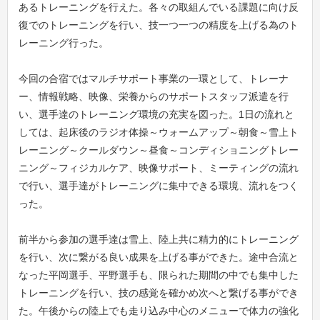
あるトレーニングを行えた。各々の取組んでいる課題に向け反
復でのトレーニングを行い、技一つ一つの精度を上げる為のト
レーニング行った。
今回の合宿ではマルチサポート事業の一環として、トレーナ
ー、情報戦略、映像、栄養からのサポートスタッフ派遣を行
い、選手達のトレーニング環境の充実を図った。1日の流れと
しては、起床後のラジオ体操～ウォームアップ～朝食～雪上ト
レーニング～クールダウン～昼食～コンディショニングトレー
ニング～フィジカルケア、映像サポート、ミーティングの流れ
で行い、選手達がトレーニングに集中できる環境、流れをつく
った。
前半から参加の選手達は雪上、陸上共に精力的にトレーニング
を行い、次に繋がる良い成果を上げる事ができた。途中合流と
なった平岡選手、平野選手も、限られた期間の中でも集中した
トレーニングを行い、技の感覚を確かめ次へと繋げる事ができ
た。午後からの陸上でも走り込み中心のメニューで体力の強化