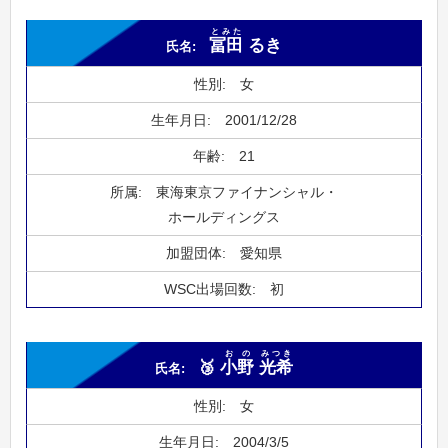
とみた
冨田
るき
女
2001/12/28
21
東海東京ファイナンシャル・
ホールディングス
愛知県
初
おの
みつき
🥉
小野
光希
女
2004/3/5