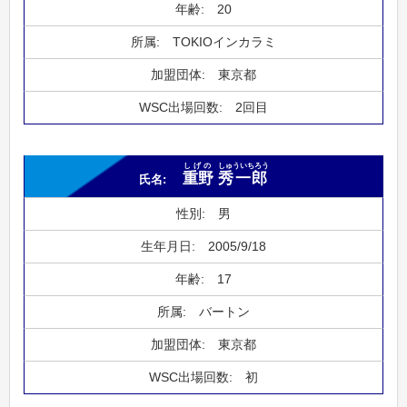
20
TOKIOインカラミ
東京都
2回目
しげの
しゅういちろう
重野
秀一郎
男
2005/9/18
17
バートン
東京都
初