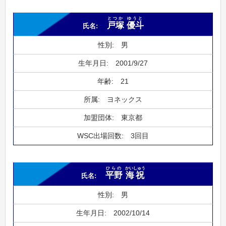
とつか
ゆうと
戸塚
優斗
男
2001/9/27
21
ヨネックス
東京都
3回目
ひらの
かいしゅう
平野
海祝
男
2002/10/14