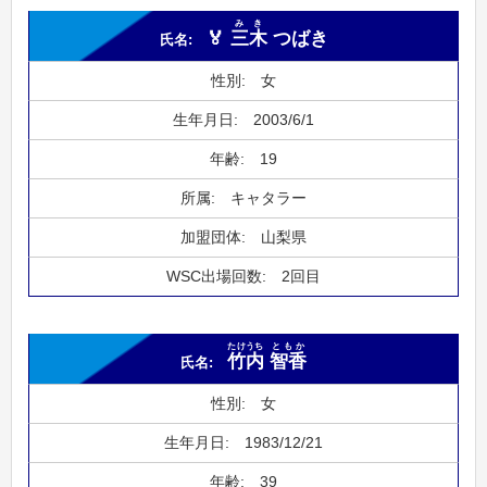
みき
🏅
三木
つばき
女
2003/6/1
19
キャタラー
山梨県
2回目
たけうち
ともか
竹内
智香
女
1983/12/21
39