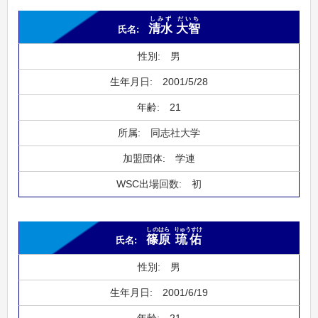
しみず
だいち
清水
大智
男
2001/5/28
21
同志社大学
学連
初
しのはら
りゅうすけ
篠原
琉佑
男
2001/6/19