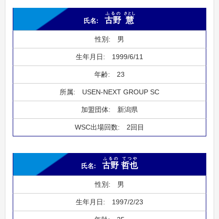
ふるの
さとし
古野
慧
男
1999/6/11
23
USEN-NEXT GROUP SC
新潟県
2回目
ふるの
てつや
古野
哲也
男
1997/2/23