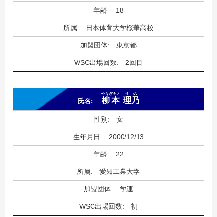
18
日本体育大学桜華高校
東京都
2回目
やなぎもと
りの
柳本
理乃
女
2000/12/13
22
愛知工業大学
学連
初