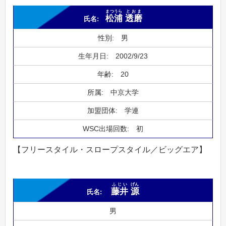
まつうら
とおま
松浦
透磨
男
2002/9/23
20
中京大学
学連
初
【フリースタイル・スロープスタイル／ビッグエア】
ふじい
げん
藤井
源
男