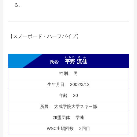
る。
【スノーボード・ハーフパイプ】
ひらの
るか
平野
流佳
男
2002/3/12
20
太成学院大学スキー部
学連
3回目