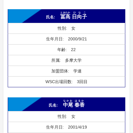
とみたか
ひなこ
冨髙
日向子
女
2000/9/21
22
多摩大学
学連
3回目
なかお
はるか
中尾
春香
女
2001/4/19