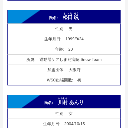
まつだ
そう
松田
颯
男
1999/9/24
23
運動器ケアしまだ病院 Snow Team
大阪府
初
かわむら
川村
あんり
女
2004/10/15