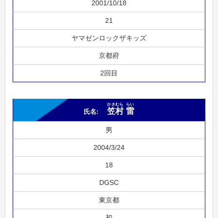
2001/10/18
21
ヤマゼンロックザキッズ
京都府
2回目
かさむら
らい
笠村
雷
男
2004/3/24
18
DGSC
東京都
初