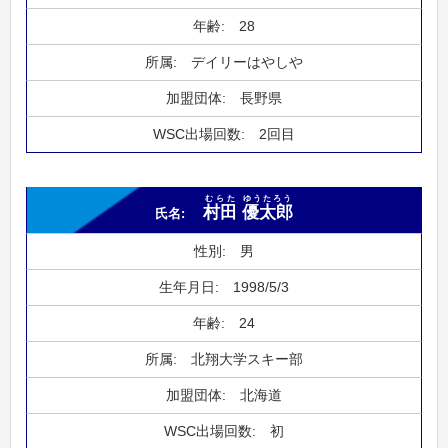
28
デイリーはやしや
長野県
2回目
むらた
ゆうたろう
村田
優太郎
男
1998/5/3
24
北翔大学スキー部
北海道
初