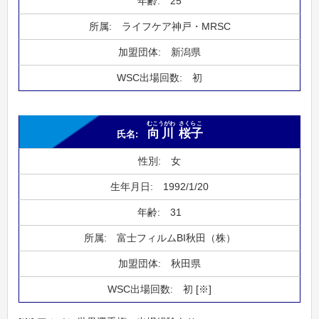
25
ライフケア神戸・MRSC
新潟県
初
むこうがわ
さくらこ
向川
桜子
女
1992/1/20
31
富士フィルムBI秋田（株）
秋田県
初 [※]