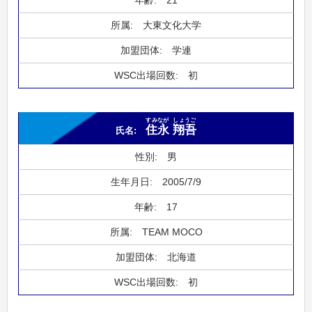
21
大東文化大学
学連
初
すみなが
しょうご
住永
翔吾
男
2005/7/9
17
TEAM MOCO
北海道
初