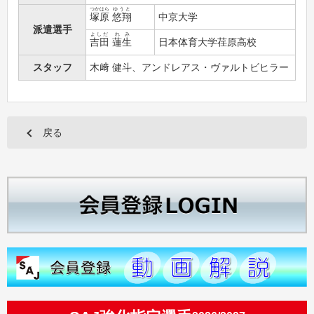
つかはら
ゆうと
塚原
悠翔
中京大学
派遣選手
よしだ
れみ
吉田
蓮生
日本体育大学荏原高校
スタッフ
木﨑 健斗、アンドレアス・ヴァルトビヒラー
戻る