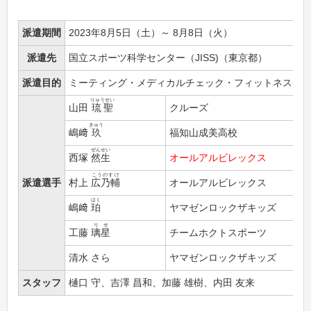
派遣期間
2023年8月5日（土）～ 8月8日（火）
派遣先
国立スポーツ科学センター（JISS)（東京都）
派遣目的
ミーティング・メディカルチェック・フィットネスチ
りゅうせい
山田
琉聖
クルーズ
きゅう
嶋﨑
玖
福知山成美高校
ぜんせい
西塚
然生
オールアルビレックス
こうのすけ
派遣選手
村上
広乃輔
オールアルビレックス
はく
嶋﨑
珀
ヤマゼンロックザキッズ
りせ
工藤
璃星
チームホクトスポーツ
清水 さら
ヤマゼンロックザキッズ
スタッフ
樋口 守、吉澤 昌和、加藤 雄樹、内田 友来