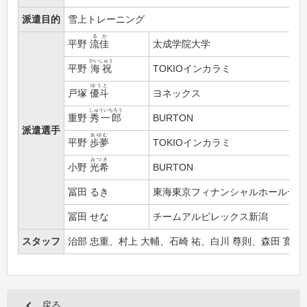
派遣目的
雪上トレーニング
るか
平野
流佳
太成学院大学
かいしゅう
平野
海祝
TOKIOインカラミ
ゆうと
戸塚
優斗
ヨネックス
しゅういちろう
重野
秀一郎
BURTON
派遣選手
あゆむ
平野
歩夢
TOKIOインカラミ
みつき
小野
光希
BURTON
冨田 るき
東海東京フィナンシャルホールディ
冨田 せな
チームアルビレックス新潟
スタッフ
治部 忠重、村上 大輔、石崎 祐、白川 尊則、森田 寛子
戻る