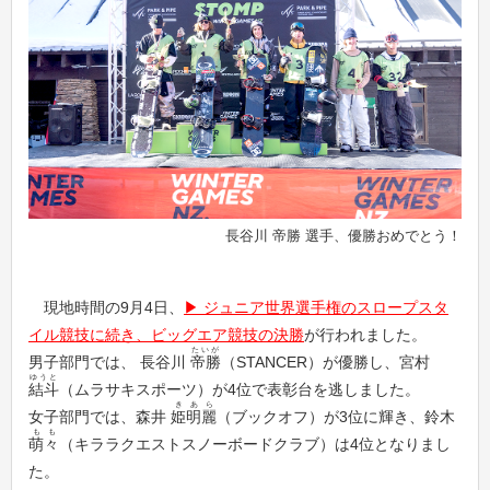
長谷川 帝勝 選手、優勝おめでとう！
現地時間の9月4日、
ジュニア世界選手権のスロープスタ
イル競技に続き、ビッグエア競技の決勝
が行われました。
たいが
男子部門では、 長谷川
帝勝
（STANCER）が優勝し、宮村
ゆうと
結斗
（ムラサキスポーツ）が4位で表彰台を逃しました。
きあら
女子部門では、森井
姫明麗
（ブックオフ）が3位に輝き、鈴木
もも
萌々
（キララクエストスノーボードクラブ）は4位となりまし
た。