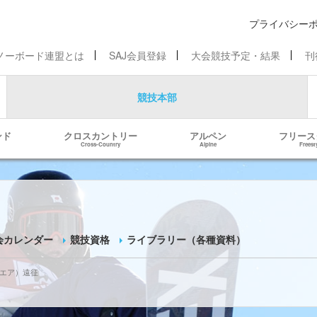
プライバシー
ノーボード連盟とは
SAJ会員登録
大会競技予定・結果
刊
競技本部
ンド
クロスカントリー
アルペン
フリース
Cross-Country
Alpine
Freest
会カレンダー
競技資格
ライブラリー（各種資料）
グエア）遠征