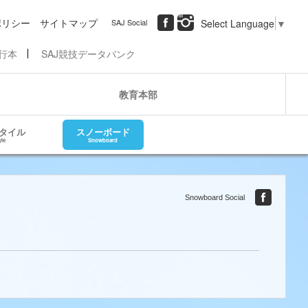
ポリシー
サイトマップ
SAJ Social
Select Language
▼
行本
SAJ競技データバンク
教育本部
タイル
スノーボード
yle
Snowboard
Snowboard Social