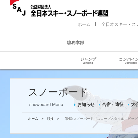
ホーム
全日本スキー・ス
総務本部
ジャンプ
コンバイ
Jumping
Combined
スノーボード
snowboard Menu :
お知らせ
合宿・遠征
大
ホーム
>
競技
>
第4次スノーボード（スロープスタイル／ビッ