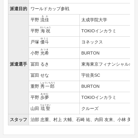
派遣目的
ワールドカップ参戦
るか
平野
流佳
太成学院大学
かいしゅう
平野
海祝
TOKIOインカラミ
ゆうと
戸塚
優斗
ヨネックス
みつき
小野
光希
BURTON
派遣選手
冨田 るき
東海東京フィナンシャルホー
冨田 せな
宇佐美SC
しゅういちろう
重野
秀一郎
BURTON
あゆむ
平野
歩夢
TOKIOインカラミ
りゅうせい
山田
琉聖
クルーズ
スタッフ
治部 忠重、村上 大輔、石崎 祐、内田 友来、小林 美也