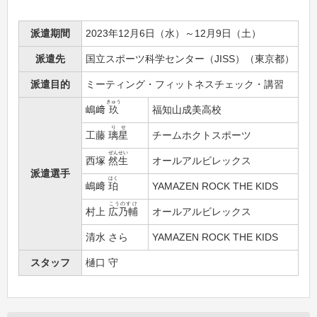
派遣期間
2023年12月6日（水）～12月9日（土）
派遣先
国立スポーツ科学センター（JISS）（東京都）
派遣目的
ミーティング・フィットネスチェック・講習
きゅう
嶋﨑
玖
福知山成美高校
りせ
工藤
璃星
チームホクトスポーツ
ぜんせい
西塚
然生
オールアルビレックス
派遣選手
はく
嶋﨑
珀
YAMAZEN ROCK THE KIDS
こうのすけ
村上
広乃輔
オールアルビレックス
清水 さら
YAMAZEN ROCK THE KIDS
スタッフ
樋口 守