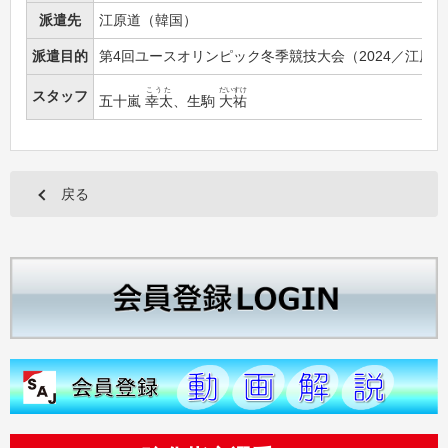
派遣先
江原道（韓国）
派遣目的
第4回ユースオリンピック冬季競技大会（2024／江原
こうた
だいすけ
スタッフ
五十嵐
幸太
、生駒
大祐
戻る