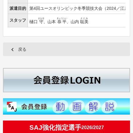
派遣目的
第4回ユースオリンピック冬季競技大会（2024／江原
まもる
きょうへい
さとみ
スタッフ
樋口
守
、山本
恭平
、山内
聡美
戻る
SAJ強化指定選手
2026/2027