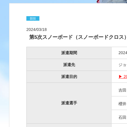
競技
2024/03/18
第5次スノーボード（スノーボードクロス
派遣期間
20
派遣先
ジョ
派遣目的
▶ 
吉
派遣選手
櫻
石