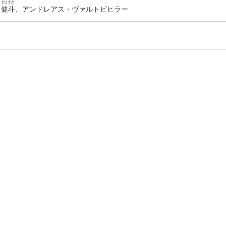
たけと
崎
健斗
、アンドレアス・ヴァルトビヒラー