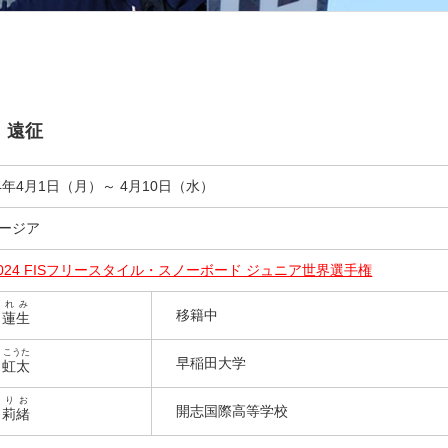
）遠征
24年4月1日（月）～ 4月10日（水）
ージア
2024 FISフリースタイル・スノーボード ジュニア世界選手権
れみ
移籍中
田
蓮生
こうた
早稲田大学
井
虹太
りお
開志国際高等学校
田
莉緒