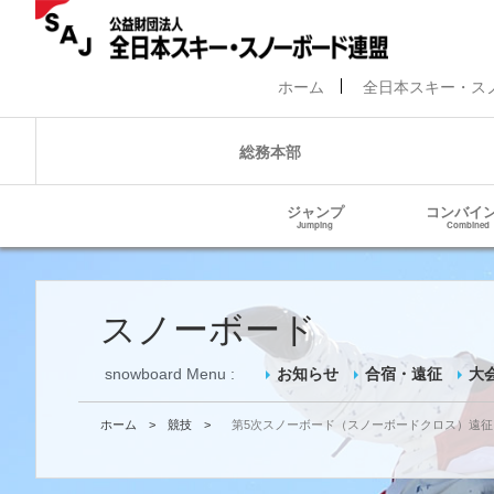
ホーム
全日本スキー・ス
総務本部
ジャンプ
コンバイ
Jumping
Combined
スノーボード
snowboard Menu :
お知らせ
合宿・遠征
大
ホーム
>
競技
>
第5次スノーボード（スノーボードクロス）遠征