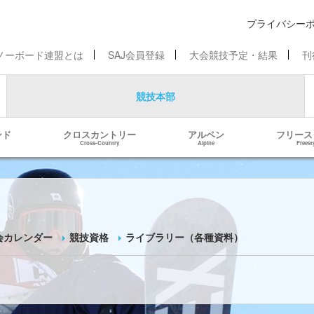
プライバシー
ノーボード連盟とは
SAJ会員登録
大会競技予定・結果
刊
競技本部
ンド
クロスカントリー
アルペン
フリース
Cross-Country
Alpine
Freest
会カレンダー
競技資格
ライブラリー（各種資料）