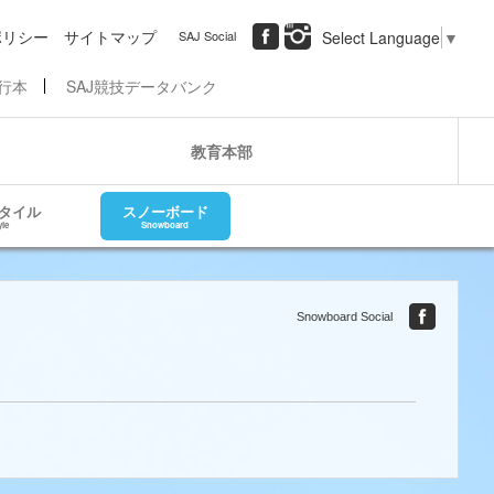
ポリシー
サイトマップ
SAJ Social
Select Language
▼
行本
SAJ競技データバンク
教育本部
タイル
スノーボード
yle
Snowboard
Snowboard Social