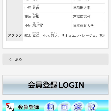
かほ
中島
果歩
早稲田大学
てんせい
藤原
天聖
恵庭南高校
ほのみ
小鮒
穂乃実
日本体育大学
かつひと
ひろし
まこ
スタッフ
蛯沢
克仁
、小境
啓之
、サミュエル・レージェ、荒井
誠
戻る