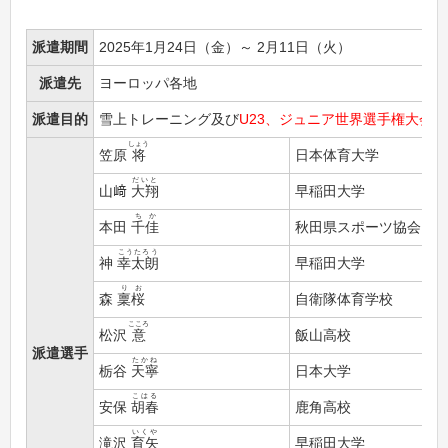
派遣期間
2025年1月24日（金）～ 2月11日（火）
派遣先
ヨーロッパ各地
派遣目的
雪上トレーニング及び
U23、ジュニア世界選手権大会
参
しょう
笠原
将
日本体育大学
だいと
山﨑
大翔
早稲田大学
ちか
本田
千佳
秋田県スポーツ協会
こうたろう
神
幸太朗
早稲田大学
りお
森
稟桜
自衛隊体育学校
こころ
松沢
意
飯山高校
派遣選手
たかね
栃谷
天寧
日本大学
こはる
安保
胡春
鹿角高校
いくや
滝沢
育矢
早稲田大学