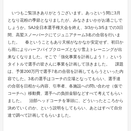
いつもご覧頂きありがとうございます。あっという間に3月
となり花粉の季節となりましたが、みなさまいかがお過ごしで
しょうか。SAJ全日本選手権大会を終え、3/3から3/5までの3日
間、高鷲スノーパークにてジュニアチーム3名の合宿を行いま
した。 春ということもあり天候がなかなか安定せず、初日か
ら雨によりハーフパイプクローズとなり雪上トレーニングが出
来なくなりました。そこで「強化事業を計画しよう！」という
タイトルで選手の皆さんに事業を計画して頂きました。 課題
は、予算200万円で選手7名の合宿を計画してもらうといった内
容でした。3名の選手はコーチの立場となってもらい、選手達
の合宿を日程から内容、引率者、各施設への問い合わせ（仮で
コーチへ）移動費、選手への負担金額などすべて考えてもらい
ました。 治部ヘッドコーチを筆頭に、どういったところから
決めていくのか、という説明をしてもらい、あとはすべて自分
達で調べて計画してもらいました。