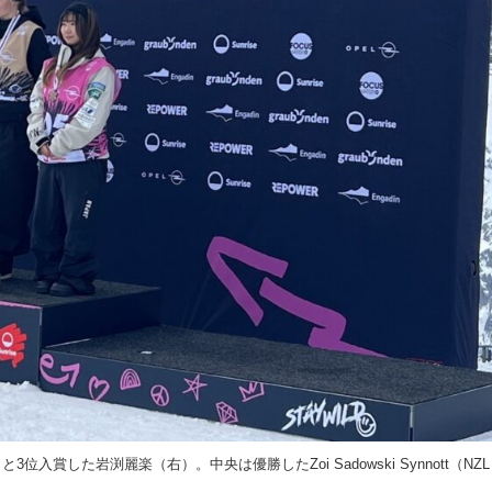
位入賞した岩渕麗楽（右）。中央は優勝したZoi Sadowski Synnott（NZ