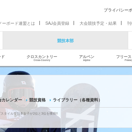
プライバシー
ノーボード連盟とは
SAJ会員登録
大会競技予定・結果
刊
競技本部
ンド
クロスカントリー
アルペン
フリース
Cross-Country
Alpine
Freest
会カレンダー
競技資格
ライブラリー（各種資料）
ープスタイルで日本女子が2位と3位を獲得!!