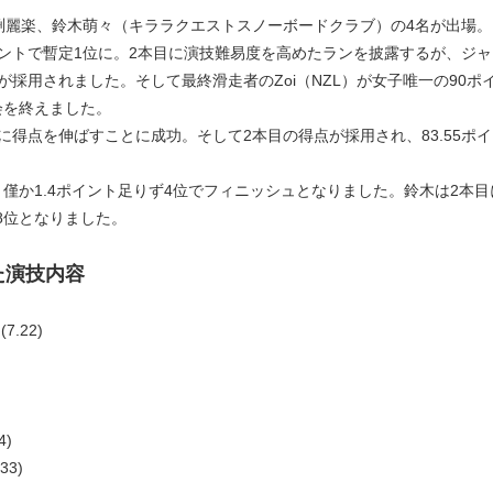
渕麗楽、鈴木萌々（キララクエストスノーボードクラブ）の4名が出場。
イントで暫定1位に。2本目に演技難易度を高めたランを披露するが、ジャ
が採用されました。そして最終滑走者のZoi（NZL）が女子唯一の90ポ
会を終えました。
得点を伸ばすことに成功。そして2本目の得点が採用され、83.55ポイ
か1.4ポイント足りず4位でフィニッシュとなりました。鈴木は2本目
8位となりました。
決めた演技内容
.22)
4)
3)