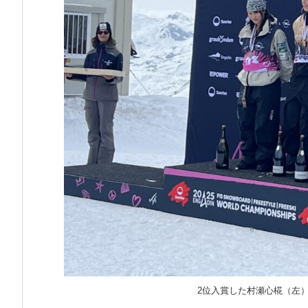
2位入賞した村瀬心椛（左）と3