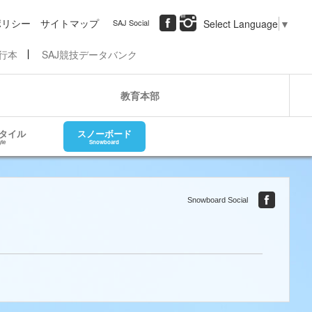
ポリシー
サイトマップ
SAJ Social
Select Language
▼
行本
SAJ競技データバンク
教育本部
タイル
スノーボード
yle
Snowboard
Snowboard Social