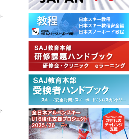
ント
ント