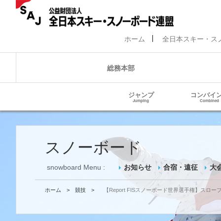
ホーム
全日本スキー・ス
総務本部
ジャンプ
コンバイ
Jumping
Combined
スノーボード
snowboard Menu :
お知らせ
合宿・遠征
大
ホーム
>
競技
>
【Report FISスノーボード世界選手権】スロ