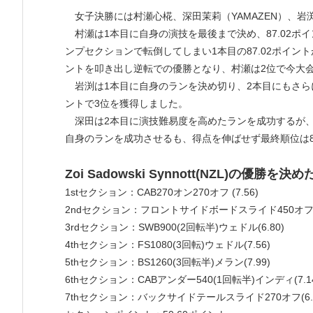
女子決勝には村瀬心椛、深田茉莉（YAMAZEN）、岩
村瀬は1本目に自身の演技を最後まで決め、87.02ポ
ンプセクションで転倒してしまい1本目の87.02ポイント
ントを叩き出し逆転での優勝となり、村瀬は2位で今大
岩渕は1本目に自身のランを決め切り、2本目にもさらに
ントで3位を獲得しました。
深田は2本目に演技難易度を高めたランを成功するが、僅
自身のランを成功させるも、得点を伸ばせず最終順位は
Zoi Sadowski Synnott(NZL)の優勝を
1stセクション：CAB270オン270オフ (7.56)
2ndセクション：フロントサイドボードスライド450オフ(7
3rdセクション：SWB900(2回転半)ウェドル(6.80)
4thセクション：FS1080(3回転)ウェドル(7.56)
5thセクション：BS1260(3回転半)メラン(7.99)
6thセクション：CABアンダー540(1回転半)インディ(7.1
7thセクション：バックサイドテールスライド270オフ(6.3