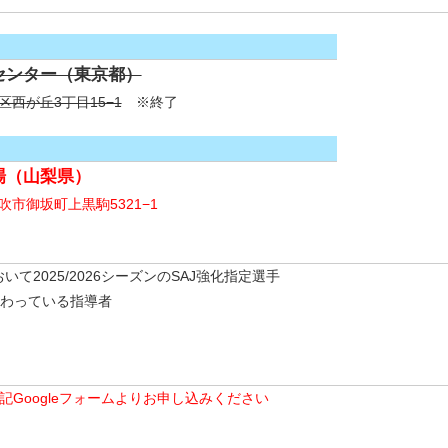
センター（東京都）
北区西が丘3丁目15−1
※終了
場（山梨県）
笛吹市御坂町上黒駒5321−1
2025/2026シーズンのSAJ強化指定選手
携わっている指導者
Googleフォームよりお申し込みください