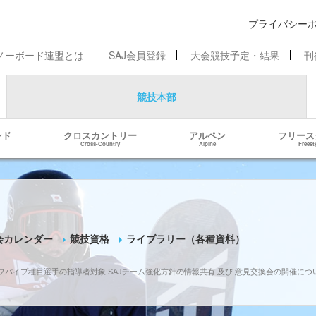
プライバシー
ノーボード連盟とは
SAJ会員登録
大会競技予定・結果
刊
競技本部
ンド
クロスカントリー
アルペン
フリース
Cross-Country
Alpine
Freest
会カレンダー
競技資格
ライブラリー（各種資料）
パイプ種目選手の指導者対象 SAJチーム強化方針の情報共有 及び 意見交換会の開催について