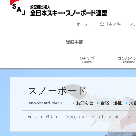
ホーム
全日本スキー・ス
総務本部
ジャンプ
コンバイ
Jumping
Combined
スノーボード
snowboard Menu :
お知らせ
合宿・遠征
大
ホーム
>
競技
>
【お知らせ スノーボード】スノーボード・ハーフ