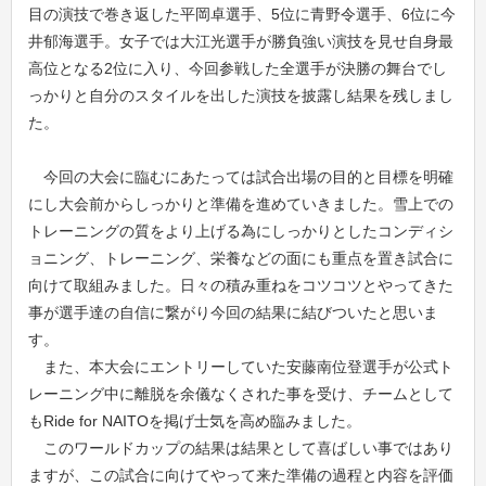
目の演技で巻き返した平岡卓選手、5位に青野令選手、6位に今
井郁海選手。女子では大江光選手が勝負強い演技を見せ自身最
高位となる2位に入り、今回参戦した全選手が決勝の舞台でし
っかりと自分のスタイルを出した演技を披露し結果を残しまし
た。
今回の大会に臨むにあたっては試合出場の目的と目標を明確
にし大会前からしっかりと準備を進めていきました。雪上での
トレーニングの質をより上げる為にしっかりとしたコンディシ
ョニング、トレーニング、栄養などの面にも重点を置き試合に
向けて取組みました。日々の積み重ねをコツコツとやってきた
事が選手達の自信に繋がり今回の結果に結びついたと思いま
す。
また、本大会にエントリーしていた安藤南位登選手が公式ト
レーニング中に離脱を余儀なくされた事を受け、チームとして
もRide for NAITOを掲げ士気を高め臨みました。
このワールドカップの結果は結果として喜ばしい事ではあり
ますが、この試合に向けてやって来た準備の過程と内容を評価