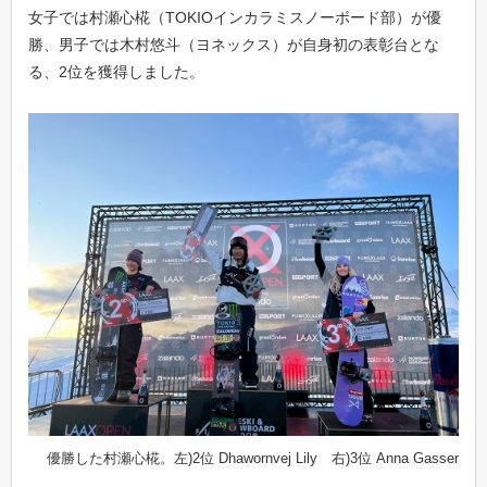
女子では村瀬心椛（TOKIOインカラミスノーボード部）が優
勝、男子では木村悠斗（ヨネックス）が自身初の表彰台とな
る、2位を獲得しました。
優勝した村瀬心椛。左)2位 Dhawornvej Lily 右)3位 Anna Gasser