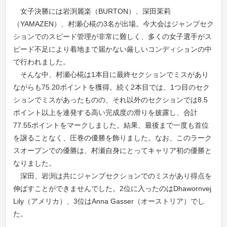
女子決勝には岩渕麗楽（BURTON）、深田茉莉
（YAMAZEN）、村瀬心椛の3名が出場。今大会はジャンプセク
ションでのスピード管理が非常に難しく、多くの女子選手がス
ピード不足により着地まで届かない厳しいコンディションの中
で行われました。
そんな中、村瀬心椛は1本目に最終セクションでミスがあり
ながらも75.20ポイントを獲得。続く2本目では、1つ目のセク
ションでミスがあったものの、それ以外のセクションでは8.5
ポイント以上を連発する高い完成度の滑りを披露し、合計
77.55ポイントをマークしました。結果、最後まで一度も首位
を譲ることなく、圧巻の優勝を飾りました。なお、このラーク
スオープンでの優勝は、村瀬自身にとってキャリア初の優勝と
なりました。
深田、岩渕は共にジャンプセクションでのミスがあり得点を
伸ばすことができませんでした。2位に入ったのはDhawornvej
Lily（アメリカ）、3位はAnna Gasser（オーストリア）でし
た。