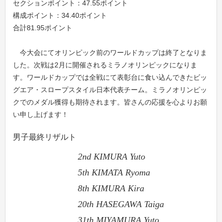
セクションポイント：47.55ポイント
構成ポイント：34.40ポイント
合計81.95ポイント
今大会にてオリンピック前のワールドカップは終了となりま
した。次戦は2月に開催されるミラノオリンピックになりま
す。ワールドカップでは全戦にて表彰台に食い込んできたビッ
グエア・スロープスタイル日本代表チーム。ミラノオリンピッ
クでのメダル獲得も期待されます。皆さんの応援を心よりお願
い申し上げます！
男子最終リザルト
2nd KIMURA Yuto
5th KIMATA Ryoma
8th KIMURA Kira
20th HASEGAWA Taiga
31th MIYAMURA Yuto