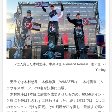
2位入賞した木村悠斗。中央)1位 Allemand Romain 右)3位 Su
Yiming
男子では木村悠斗、木俣椋真（YAMAZEN）、木村葵来（ム
ラサキスポーツ）の3名が決勝に出場。
木村悠斗は1本目に演技を成功させたものの、69.56ポイント
と得点を伸ばしきれずに終わりました。続く2本目では、1つ目
のセクションで技を変更。その判断が功を奏し、最後まで高い