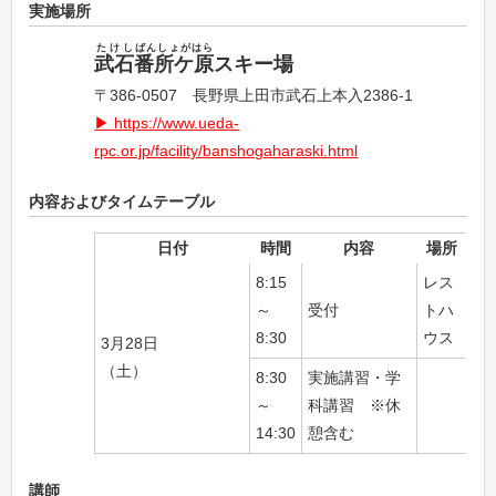
実施場所
たけし
ばんしょがはら
武石
番所ケ原
スキー場
〒386-0507 長野県上田市武石上本入2386-1
https://www.ueda-
rpc.or.jp/facility/banshogaharaski.html
内容およびタイムテーブル
日付
時間
内容
場所
8:15
レス
～
受付
トハ
8:30
ウス
3月28日
（土）
8:30
実施講習・学
～
科講習 ※休
14:30
憩含む
講師