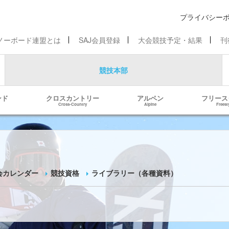
プライバシー
ノーボード連盟とは
SAJ会員登録
大会競技予定・結果
刊
競技本部
ンド
クロスカントリー
アルペン
フリース
Cross-Country
Alpine
Freest
会カレンダー
競技資格
ライブラリー（各種資料）