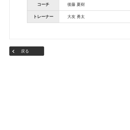
コーチ
後藤 夏樹
トレーナー
大友 勇太
戻る