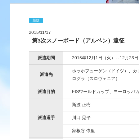
競技
2015/11/17
第3次スノーボード（アルペン）遠征
派遣期間
2015年12月1日（火）～12月23
ホッホフューゲン（ドイツ）、カ
派遣先
ログラ（スロヴェニア）
派遣目的
FISワールドカップ、ヨーロッパ
斯波 正樹
派遣選手
川口 晃平
家根谷 依里