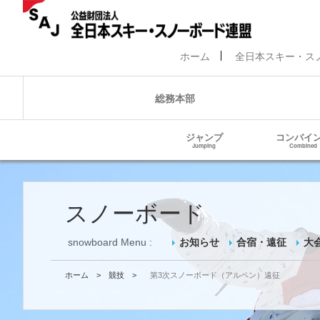
ホーム
全日本スキー・ス
総務本部
ジャンプ
コンバイ
Jumping
Combined
スノーボード
snowboard Menu :
お知らせ
合宿・遠征
大
ホーム
>
競技
>
第3次スノーボード（アルペン）遠征