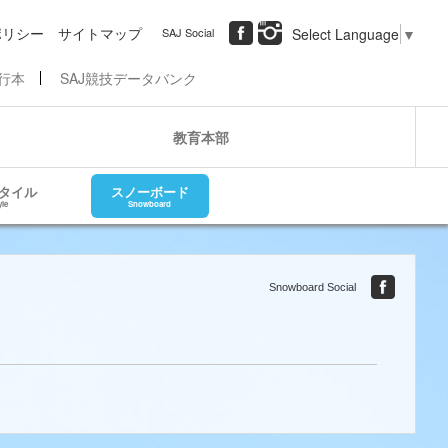
ポリシー
サイトマップ
SAJ Social
Select Language
▼
行本
SAJ競技データバンク
教育本部
タイル
スノーボード
yle
Snowboard
Snowboard Social