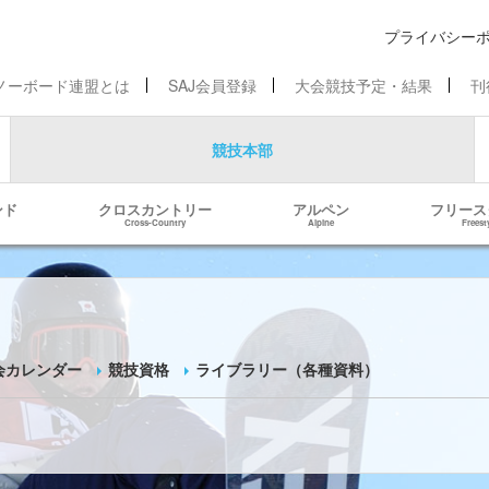
プライバシー
ノーボード連盟とは
SAJ会員登録
大会競技予定・結果
刊
競技本部
ンド
クロスカントリー
アルペン
フリース
Cross-Country
Alpine
Freest
会カレンダー
競技資格
ライブラリー（各種資料）