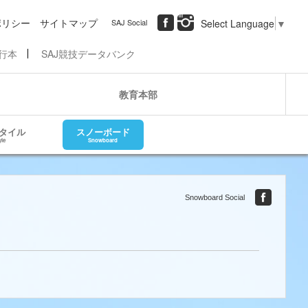
ポリシー
サイトマップ
SAJ Social
Select Language
▼
行本
SAJ競技データバンク
教育本部
タイル
スノーボード
yle
Snowboard
Snowboard Social