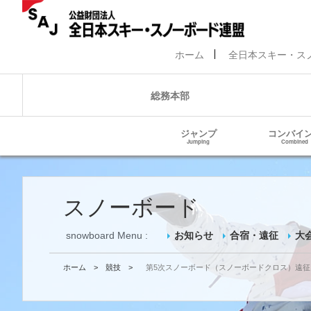
ホーム
全日本スキー・ス
総務本部
ジャンプ
コンバイ
Jumping
Combined
スノーボード
snowboard Menu :
お知らせ
合宿・遠征
大
ホーム
>
競技
>
第5次スノーボード（スノーボードクロス）遠征