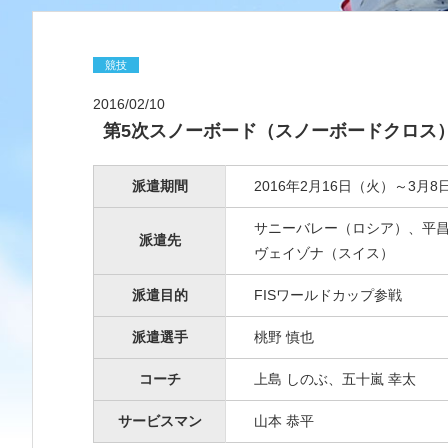
競技
2016/02/10
第5次スノーボード（スノーボードクロス
派遣期間
2016年2月16日（火）～3月8
サニーバレー（ロシア）、平
派遣先
ヴェイゾナ（スイス）
派遣目的
FISワールドカップ参戦
派遣選手
桃野 慎也
コーチ
上島 しのぶ、五十嵐 幸太
サービスマン
山本 恭平