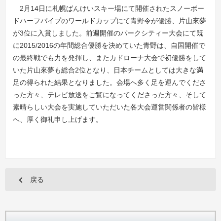
2
月
14
日に札幌ばんけいスキー場にて開催されたスノーボー
ドハーフパイプのワールドカップにて青野令が優勝、片山來夢
が
3
位に入賞しました。前週開催のパークシティー大会にて既
に
2015/2016
の年間総合優勝を決めていた青野は、自国開催で
の最終戦でも力を発揮し、またカドローナ大会で初優勝をして
いた片山來夢も総合
2
位となり、日本チームとしては大きな満
足の得られた結果となりました。会場へ多く足を運んでくださ
った方々、テレビ放送をご覧になってくださった方々、そして
素晴らしい大会を実施していただいた各大会運営関係者の皆様
へ、厚く御礼申し上げます。
戻る