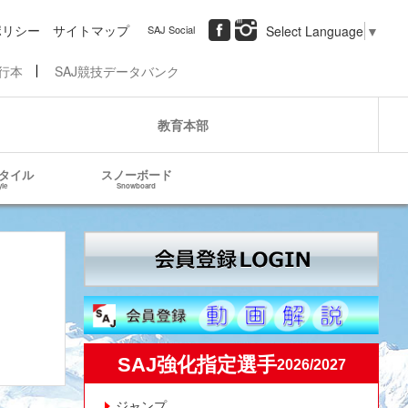
ポリシー
サイトマップ
SAJ Social
Select Language
▼
行本
SAJ競技データバンク
教育本部
タイル
スノーボード
yle
Snowboard
SAJ強化指定選手
2026/2027
ジャンプ