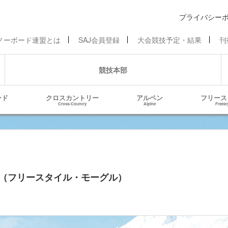
プライバシー
ノーボード連盟とは
SAJ会員登録
大会競技予定・結果
刊
競技本部
ンド
クロスカントリー
アルペン
フリース
Cross-Country
Alpine
Freest
基準（フリースタイル・モーグル）