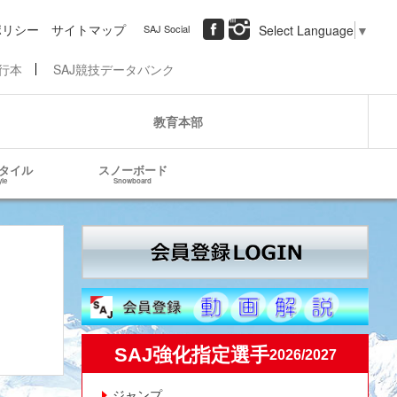
ポリシー
サイトマップ
SAJ Social
Select Language
▼
行本
SAJ競技データバンク
教育本部
タイル
スノーボード
yle
Snowboard
SAJ強化指定選手
2026/2027
ジャンプ