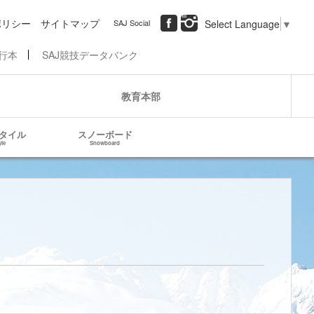
ポリシー
サイトマップ
SAJ Social
Select Language
▼
行本
SAJ競技データバンク
教育本部
タイル
スノーボード
yle
Snowboard