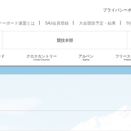
プライバシー
ノーボード連盟とは
SAJ会員登録
大会競技予定・結果
刊
競技本部
ンド
クロスカントリー
アルペン
フリース
Cross-Country
Alpine
Freest