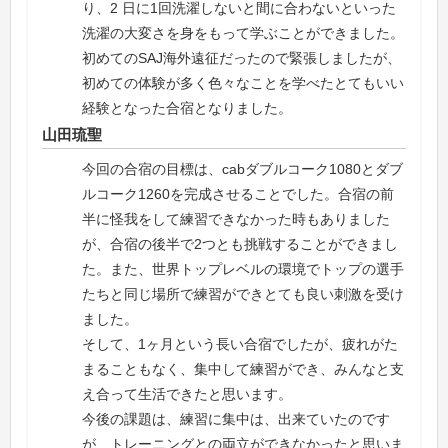
り、2 日に1回洗濯しないと間に合わないといった
洗濯の大変さを身をもって学ぶことができました。
初めてのSAJ海外遠征だったので緊張しましたが、
初めての体験が多く色々なことを学べたとてもいい
経験となった合宿となりました。
山田琉聖
今回の合宿の目標は、cabダブルコーク1080とダブ
ルコーク1260を完成させることでした。合宿の前
半に怪我をして練習できなかった時もありました
が、合宿の後半で2つとも挑戦することができまし
た。また、世界トップレベルの環境でトップの選手
たちと同じ場所で練習ができとても良い刺激を受け
ました。
そして、1ヶ月という長い合宿でしたが、疲れがた
まることもなく、集中して練習ができ、みんなと支
え合って生活できたと思います。
今後の課題は、練習に集中は、出来ていたのです
が、トレーニングとの両立ができなかったと思いま