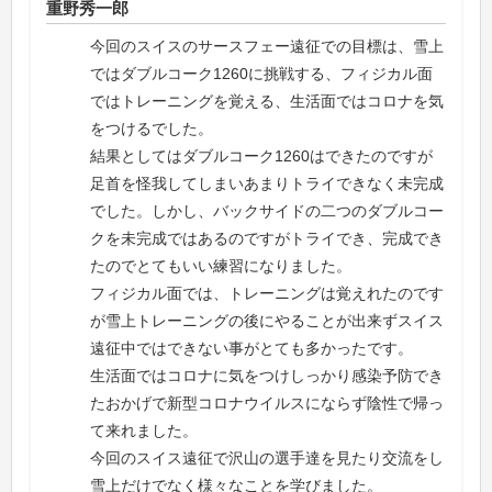
重野秀一郎
今回のスイスのサースフェー遠征での目標は、雪上
ではダブルコーク1260に挑戦する、フィジカル面
ではトレーニングを覚える、生活面ではコロナを気
をつけるでした。
結果としてはダブルコーク1260はできたのですが
足首を怪我してしまいあまりトライできなく未完成
でした。しかし、バックサイドの二つのダブルコー
クを未完成ではあるのですがトライでき、完成でき
たのでとてもいい練習になりました。
フィジカル面では、トレーニングは覚えれたのです
が雪上トレーニングの後にやることが出来ずスイス
遠征中ではできない事がとても多かったです。
生活面ではコロナに気をつけしっかり感染予防でき
たおかげで新型コロナウイルスにならず陰性で帰っ
て来れました。
今回のスイス遠征で沢山の選手達を見たり交流をし
雪上だけでなく様々なことを学びました。