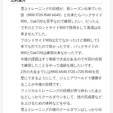
北村葉月
雪上トレーニングの目標が、前シーズン出来ていた
技（f900.f720.f540.b540）と出来たらバックサイド
900。Cab720も苦手なので練習したい。だったん
ですけどフロントサイド900で怪我をして達成は出
来ませんでした。
フロントサイド900は立てなかったけど挑戦して1
本でも打てたので良かったです。バックサイドの
900とCab720は練習出来なかったです。
今後の課題はすぐ御坂で大会があるので今回の合宿
で練習したことをやって成績を残したいです。
2月の大会までにはf900.b540.f720.c720.f540を完
璧にできるようにして、ジュニアワールドで優勝す
ることが今後の目標です。
フィジカルトレーニングの目標が滑り終わったあと
などしっかりクールダウンをして、技の完成度など
を上げるための体幹などをやる。
雪上トレーニングの後のクールダウンはしっかり出