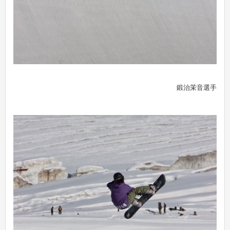
鍛治茉音選手