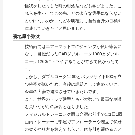
怪我をしたりした時の対処法なども学びました。こ
れらを生かしてこの先、どのような選手にならない
といけないのか、などを明確にし自分自身の目標を
達成していきたいと思いました。
菊地原小弥汰
技術面ではエアーマットでのジャンプが良い練習に
なり、目標だったCABダブルコーク1080とダブル
コーク1260にトライすることができて良かったで
す。
しかし、ダブルコーク1260とバックサイド900が立
つ確率が低いため、今後の課題として進めていき、
今年の大会で発揮させていきたいです。
また、世界のトップ選手たちが大勢いて最高な刺激
を貰いながらの練習となりました。
フィジカルトレーニング面は合宿の前半では1日1回
山内トレーナーに部屋でアブローラーや腕立て伏せ
の効くやり方を教えてもらい、体を引き締めること