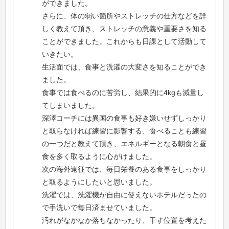
ができました。
さらに、体の弱い箇所やストレッチの仕方などを詳
しく教えて頂き、ストレッチの意義や重要さを知る
ことができました。これからも日課として活動して
いきたい。
生活面では、食事と洗濯の大変さを知ることができ
ました。
食事では食べるのに苦労し、結果的に4kgも減量し
てしまいました。
深澤コーチには異国の食事も好き嫌いせずしっかり
と取らなければ練習に影響する、食べることも練習
の一つだと教えて頂き、エネルギーとなる朝食と昼
食を多く取るように心がけました。
次の海外遠征では、毎日栄養のある食事をしっかり
と取るようにしたいと思いました。
洗濯では、洗濯機が自由に使えないホテルだったの
で手洗いで毎日済ませていました。
汚れがなかなか落ちなかったり、干す位置を考えた