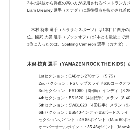
2本の試技から得点の高い方が採用されるベストラン方式
Liam Brearley 選手（カナダ）に最後得点を抜か
木村 葵来 選手（ムラサキスポーツ）は1本目に自身の
位。國武 大晃 選手（ブックオフ）は2本とも最後まで
3位に入ったのは、Spalding Cameron 選手（
木俣 椋真 選手（YAMAZEN ROCK THE KID
1stセクション：CABオン270オフ （5.75）
2ndセクション：FSリップスライド630コークオフ
3rdセクション：FS1080（3回転）インディ（8.2
4thセクション：BS1620（4回転半）メラン（8.4
5thセクション：SWB1620（4回転半）メラン（9.
6thセクション：BS540インディ-BSボードスライド
セクションポイント：49.85ポイント（Max:60
オーバーオールポイント：35.46ポイント（Max: