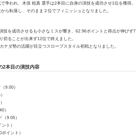
で争われ、木俣 椋真 選手は2本目に自身の演技を成功させ1位を獲得。
され首位から転落し、そのまま２位でフィニッシュとなりました。
演技を成功させるも小さなミスが響き、62.96ポイントと得点が伸びず7
滑り切ることが出来ず12位で終えました。
カナダ）。カナダ勢の活躍が目立つスロープスタイル初戦となりました。
S）の2本目の演技内容
（9.00）
5）
0）
40）
（9.05）
ポイント）
40ポイント）