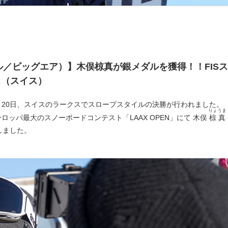
イル／ビッグエア）】木俣椋真が銀メダルを獲得！！FISス
ス（スイス）
月20日、スイスのラークスでスロープスタイルの決勝が行われました。
りょうま
ロッパ最大のスノーボードコンテスト「LAAX OPEN」にて 木俣
椋真
得しました。