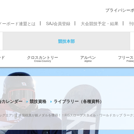
プライバシー
ノーボード連盟とは
SAJ会員登録
大会競技予定・結果
刊
競技本部
ンド
クロスカントリー
アルペン
フリース
Cross-Country
Alpine
Freest
会カレンダー
競技資格
ライブラリー（各種資料）
／ビッグエア）】木俣椋真が銀メダルを獲得！！FISスロープスタイル・ワールドカップ ラー