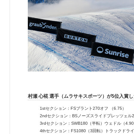
村瀬 心椛 選手（ムラサキスポーツ）が5位入賞
1stセクション：FSブラント270オフ （6.75）
2ndセクション：BSノーズスライドプレッツェル27
3rdセクション：SWB180（半転）ウェドル（4.9
4thセクション：FS1080（3回転）トラックドライ