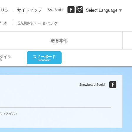
ポリシー
サイトマップ
SAJ Social
Select Language
▼
行本
SAJ競技データバンク
教育本部
タイル
スノーボード
yle
Snowboard
Snowboard Social
クス（スイス）