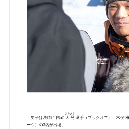
ひろあき
男子は決勝に 國武
大晃
選手（ブックオフ）、木俣 椋真 選
ーツ）の3名が出場。