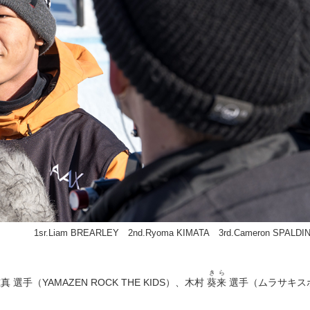
1sr.Liam BREARLEY 2nd.Ryoma KIMATA 3rd.Cameron SPALDI
きら
手（YAMAZEN ROCK THE KIDS）、木村
葵来
選手（ムラサキス