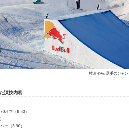
村瀬 心椛 選手のジャン
した演技内容
0オフ（8.80）
0）
バー（8.90）