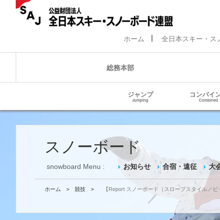
ホーム
全日本スキー・ス
総務本部
ジャンプ
コンバイ
Jumping
Combined
スノーボード
snowboard Menu :
お知らせ
合宿・遠征
大
ホーム
>
競技
>
【Report スノーボード（スロープスタイル