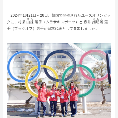
2024年1月21日～28日、韓国で開催されたユースオリンピッ
ゆら
きあら
クに、村瀬
由徠
選手（ムラサキスポーツ）と 森井
姫明麗
選
手（ブックオフ）選手が日本代表として参加しました。