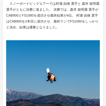
スノーボードビッグエアーでは村瀬 由徠 選手と 森井 姫明麗
選手がともに決勝に進ました。 決勝では、森井 姫明麗 選手が
CAB900とFS1080を成功させ最終結果が4位。 村瀬 由徠 選手
はCAB900を2本目に成功させ、最終ランでFS1080をしっかり
と決め、結果は優勝となりました。