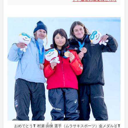
ゆら
おめでとう❣ 村瀬
由徠
選手（ムラサキスポーツ）金メダル🥇❣