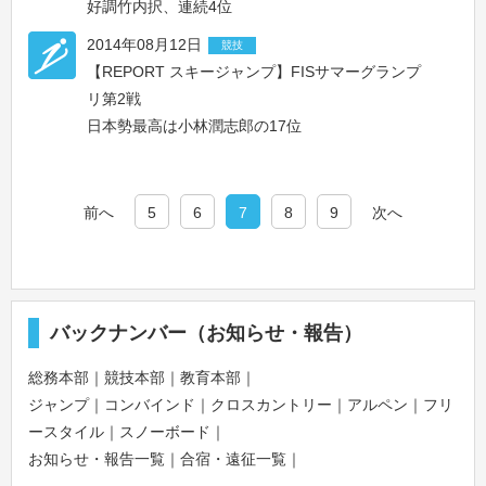
好調竹内択、連続4位
2014年08月12日
競技
【REPORT スキージャンプ】FISサマーグランプ
リ第2戦
日本勢最高は小林潤志郎の17位
前へ
5
6
7
8
9
次へ
バックナンバー（お知らせ・報告）
総務本部
｜
競技本部
｜
教育本部
｜
ジャンプ
｜
コンバインド
｜
クロスカントリー
｜
アルペン
｜
フリ
ースタイル
｜
スノーボード
｜
お知らせ・報告一覧
｜
合宿・遠征一覧
｜