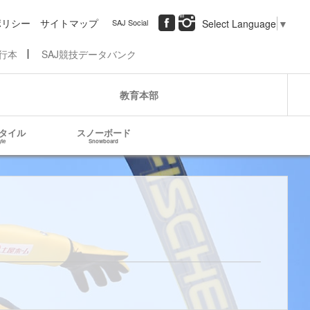
ポリシー
サイトマップ
SAJ Social
Select Language
▼
行本
SAJ競技データバンク
教育本部
タイル
スノーボード
yle
Snowboard