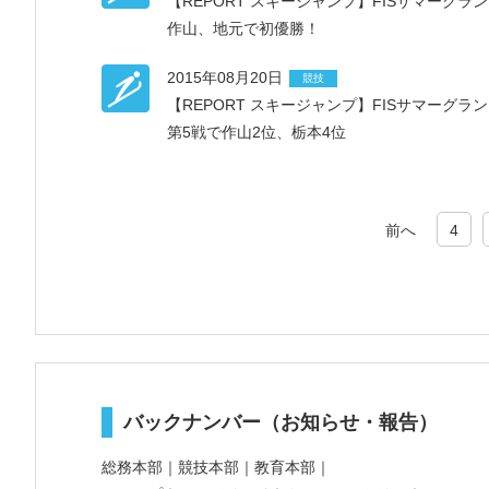
【REPORT スキージャンプ】FISサマーグラ
作山、地元で初優勝！
2015年08月20日
競技
【REPORT スキージャンプ】FISサマーグラ
第5戦で作山2位、栃本4位
前へ
4
バックナンバー（お知らせ・報告）
総務本部
｜
競技本部
｜
教育本部
｜