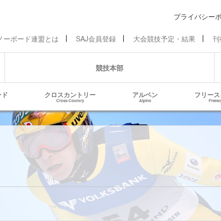
プライバシー
ノーボード連盟とは
SAJ会員登録
大会競技予定・結果
刊
競技本部
ンド
クロスカントリー
アルペン
フリース
Cross-Country
Alpine
Freest