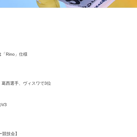
「Rino」仕様
新。葛西選手、ヴィスワで3位
V3
キー競技会】