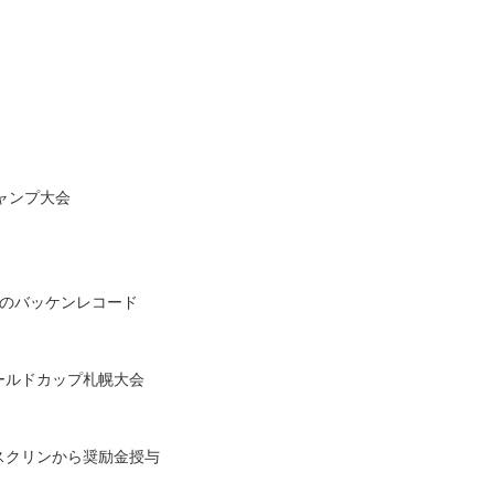
ジャンプ大会
3mのバッケンレコード
ワールドカップ札幌大会
バスクリンから奨励金授与