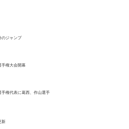
巻のジャンプ
選手権大会開幕
界選手権代表に葛西、作山選手
更新