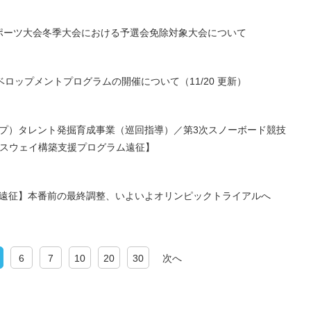
スポーツ大会冬季大会における予選会免除対象大会について
ロップメントプログラムの開催について（11/20 更新）
フパイプ）タレント発掘育成事業（巡回指導）／第3次スノーボード競技
スウェイ構築支援プログラム遠征】
イプ）遠征】本番前の最終調整、いよいよオリンピックトライアルへ
6
7
10
20
30
次へ