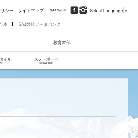
ポリシー
サイトマップ
SAJ Social
Select Language
▼
行本
SAJ競技データバンク
教育本部
タイル
スノーボード
yle
Snowboard