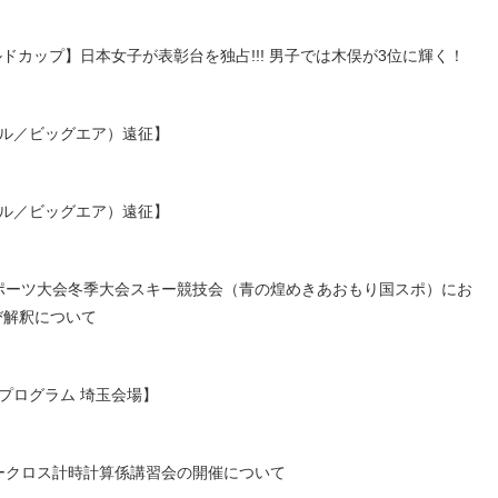
ワールドカップ】日本女子が表彰台を独占!!! 男子では木俣が3位に輝く！
タイル／ビッグエア）遠征】
タイル／ビッグエア）遠征】
スポーツ大会冬季大会スキー競技会（青の煌めきあおもり国スポ）にお
び解釈について
トプログラム 埼玉会場】
スキークロス計時計算係講習会の開催について