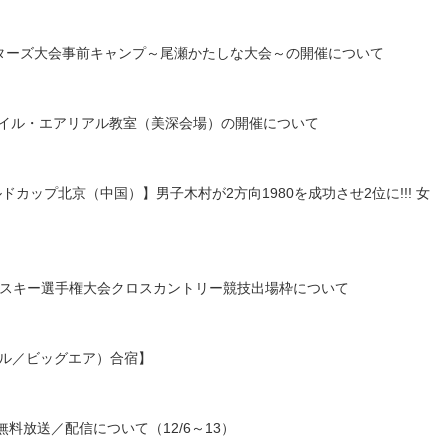
本マスターズ大会事前キャンプ～尾瀬かたしな大会～の開催について
タイル・エアリアル教室（美深会場）の開催について
ールドカップ北京（中国）】男子木村が2方向1980を成功させ2位に!!! 女
日本スキー選手権大会クロスカントリー競技出場枠について
タイル／ビッグエア）合宿】
の無料放送／配信について（12/6～13）