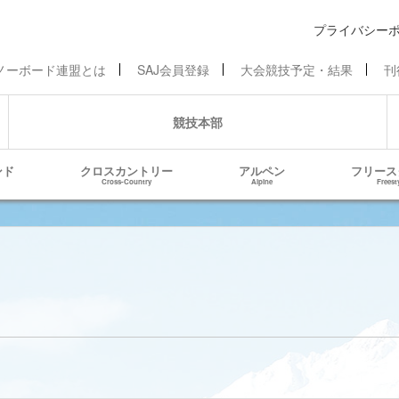
プライバシー
ノーボード連盟とは
SAJ会員登録
大会競技予定・結果
刊
競技本部
ンド
クロスカントリー
アルペン
フリース
Cross-Country
Alpine
Freest